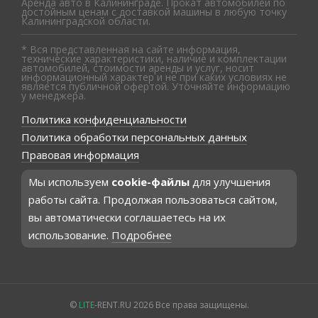
Аренда авто в Калининграде. Прокат автомобилей по
достойным ценам с доставкой машины в любую точку
Калининградской области.
* Вся представленная на сайте информация,
технические характеристики, наличие и комплектации
автомобилей, стоимости аренды и услуг, носит
информационный характер и не при каких условиях не
является публичной офертой. Уточняйте информацию
у менеджера.
Политика конфиденциальности
Политика обработки персональных данных
Правовая информация
Мы используем
cookie-файлы
для улучшения
работы сайта. Продолжая пользоваться сайтом,
вы автоматически соглашаетесь на их
использование.
Подробнее
©
LITE
-RENT.RU 2026 Все права защищены.