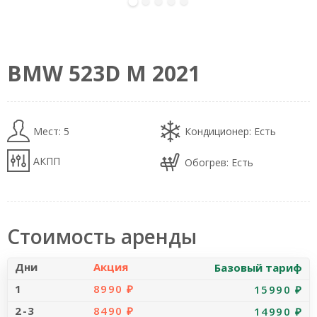
alt="Car Photo" loading="eager" decoding="sync"
fetchpriority="high">
BMW 523D M 2021
Мест: 5
Кондиционер: Есть
АКПП
Обогрев: Есть
Стоимость аренды
Акция
Базовый тариф
8990 ₽
15990 ₽
8490 ₽
14990 ₽