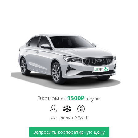
1500₽
Эконом
от
в сутки
2-5
нет/есть
М/АКПП
Запросить корпоративную цену