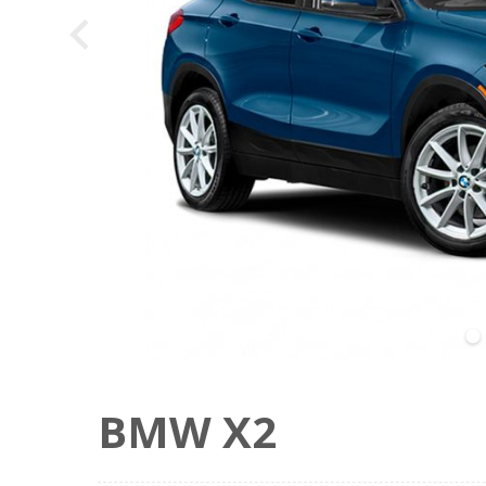
alt="Car Photo" loading="eager" decoding="sync" fetchpri
BMW X2