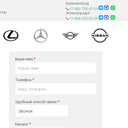
Калининград
📞
+7-963-738-47-59
кты
Зеленоградск
📞
+7-906-232-35-23
Ваше имя
*
Телефон
*
Удобный способ связи
*
Начало
*