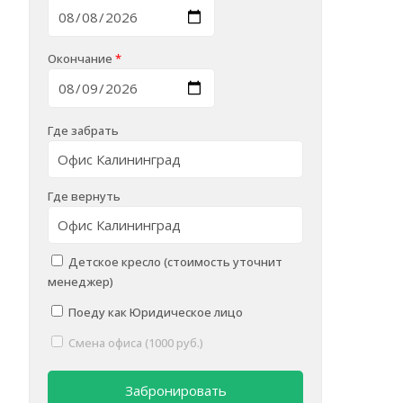
Окончание
*
Где забрать
Где вернуть
Детское кресло (стоимость уточнит
менеджер)
alt="Car Photo" loading="eager" decoding="sync" >
Поеду как Юридическое лицо
Смена офиса (1000 руб.)