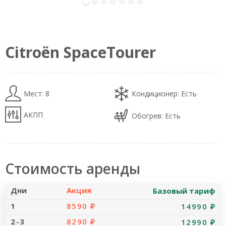
alt="Car Photo" loading="eager" decoding="sync"
fetchpriority="high">
Citroën SpaceTourer
Мест: 8
Кондиционер: Есть
АКПП
Обогрев: Есть
Стоимость аренды
Акция
Базовый тариф
8590 ₽
14990 ₽
8290 ₽
12990 ₽