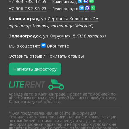
+7-963-738-47-59
— Калининград
+7-906-232-35-23
— Зеленоградск
Калининград
, ул.
Сержанта Колоскова, 2А
(ориентир Зоопарк, гостиница “Москва”)
Зеленоградск
, ул.
Окружная, 5
(ТЦ Виктория)
Мы в соцсетях:
ВКонтакте
Оставить отзыв / Почитать отзывы
Написать директору
Аренда авто в Калининграде. Прокат автомобилей по
достойным ценам с доставкой машины в любую точку
Калининградской области.
* Вся представленная на сайте информация,
технические характеристики, наличие и комплектации
автомобилей, стоимости аренды и услуг, носит
информационный характер и не при каких условиях не
является публичной офертой. Уточняйте информацию