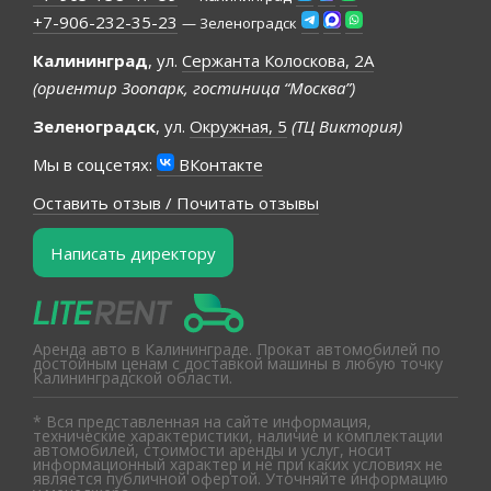
+7-906-232-35-23
— Зеленоградск
Калининград
, ул.
Сержанта Колоскова, 2А
(ориентир Зоопарк, гостиница “Москва”)
Зеленоградск
, ул.
Окружная, 5
(ТЦ Виктория)
Мы в соцсетях:
ВКонтакте
Оставить отзыв / Почитать отзывы
Написать директору
Аренда авто в Калининграде. Прокат автомобилей по
достойным ценам с доставкой машины в любую точку
Калининградской области.
* Вся представленная на сайте информация,
технические характеристики, наличие и комплектации
автомобилей, стоимости аренды и услуг, носит
информационный характер и не при каких условиях не
является публичной офертой. Уточняйте информацию