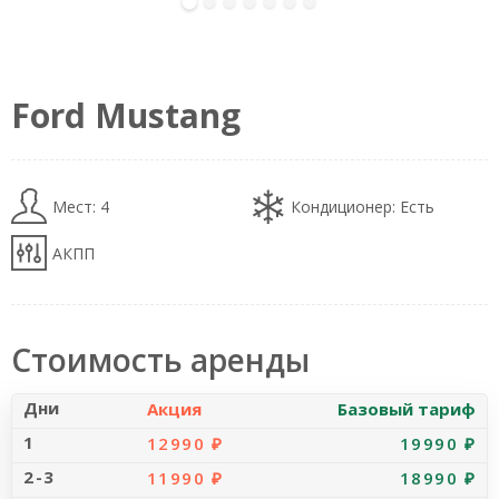
alt="Car Photo" loading="eager" decoding="sync"
fetchpriority="high">
Ford Mustang
Мест: 4
Кондиционер: Есть
АКПП
Стоимость аренды
Акция
Базовый тариф
12990 ₽
19990 ₽
11990 ₽
18990 ₽