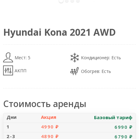
alt="Car Photo" loading="eager" decoding="sync"
fetchpriority="high">
Hyundai Kona 2021 AWD
Мест: 5
Кондиционер: Есть
АКПП
Обогрев: Есть
Стоимость аренды
Акция
Базовый тариф
4990 ₽
6990 ₽
4890 ₽
6790 ₽