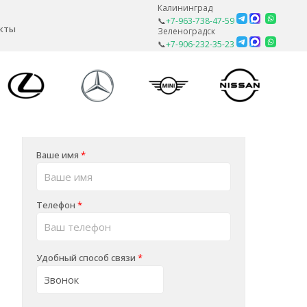
Калининград
📞
+7-963-738-47-59
кты
Зеленоградск
📞
+7-906-232-35-23
Ваше имя
*
Телефон
*
Удобный способ связи
*