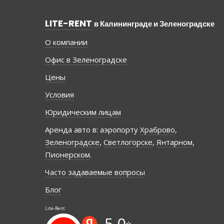
LITE-RENT
в Калининграде и Зеленоградске
О компании
Офис в Зеленоградске
Цены
Условия
Юридическим лицам
Аренда авто в: аэропорту
Храброво
,
Зеленоградске
,
Светлогорске
,
Янтарном
,
Пионерском
.
Часто задаваемые вопросы
Блог
Lite-Rent
5,0
⭐️