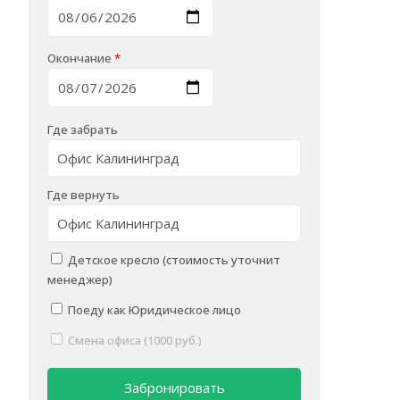
Окончание
*
Где забрать
Где вернуть
Детское кресло (стоимость уточнит
менеджер)
alt="Car Photo" loading="eager" decoding="sync" >
Поеду как Юридическое лицо
Смена офиса (1000 руб.)