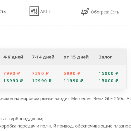
сть
АКПП
Обогрев: Есть
4-6 дней
7-14 дней
от 15 дней
Залог
7990 ₽
7290 ₽
6990 ₽
15000 ₽
13990 ₽
12990 ₽
11990 ₽
15000 ₽
иков на мировом рынке входит Mercedes-Benz GLE 250d. А 
ь с турбонаддувом;
 коробка передач и полный привод, обеспечивающие плавное