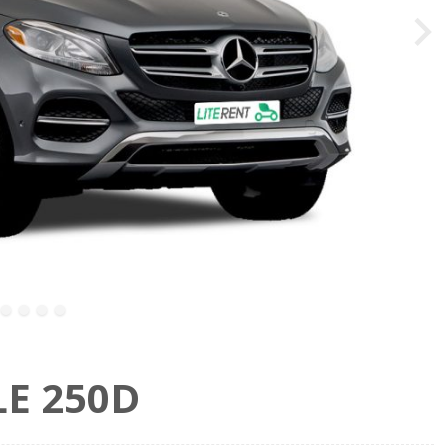
ority="high">
LE 250D