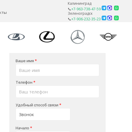
Калининград
📞
+7-963-738-47-59
кты
Зеленоградск
📞
+7-906-232-35-23
Ваше имя
*
Телефон
*
Удобный способ связи
*
Начало
*