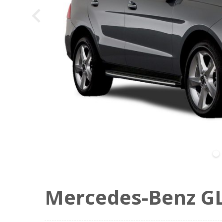
alt="Car Photo" loading="eager" decoding="sync" fetchpri
Mercedes-Benz G