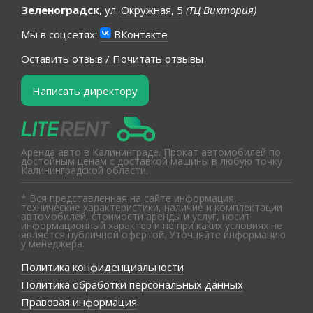
Зеленоградск
, ул.
Окружная, 5
(ТЦ Виктория)
Мы в соцсетях:
ВКонтакте
Оставить отзыв / Почитать отзывы
Написать директору
Аренда авто в Калининграде. Прокат автомобилей по
достойным ценам с доставкой машины в любую точку
Калининградской области.
* Вся представленная на сайте информация,
технические характеристики, наличие и комплектации
автомобилей, стоимости аренды и услуг, носит
информационный характер и не при каких условиях не
является публичной офертой. Уточняйте информацию
у менеджера.
Политика конфиденциальности
Политика обработки персональных данных
Правовая информация