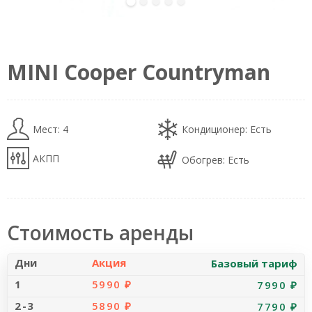
alt="Car Photo" loading="eager" decoding="sync"
fetchpriority="high">
MINI Cooper Countryman
Мест: 4
Кондиционер: Есть
АКПП
Обогрев: Есть
Стоимость аренды
Акция
Базовый тариф
5990 ₽
7990 ₽
5890 ₽
7790 ₽